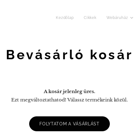
Kezdőlap
Cikkek
Webáruház
Bevásárló kosár
A kosár jelenleg üres.
Ezt megváltoztathatod! Válassz termékeink közül.
FOLYTATOM A VÁSÁRLÁST