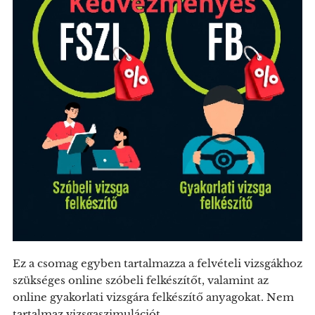
Ez a csomag egyben tartalmazza a felvételi vizsgákhoz
szükséges online szóbeli felkészítőt, valamint az
online gyakorlati vizsgára felkészítő anyagokat. Nem
tartalmaz vizsgaszimulációt.